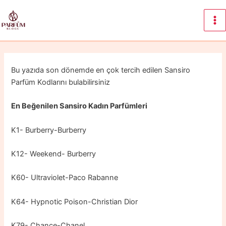
İçeriğe
atla
Ma
Me
Bu yazıda son dönemde en çok tercih edilen Sansiro
Parfüm Kodlarını bulabilirsiniz
En Beğenilen Sansiro Kadın Parfümleri
K1- Burberry-Burberry
K12- Weekend- Burberry
K60- Ultraviolet-Paco Rabanne
K64- Hypnotic Poison-Christian Dior
K79- Chance-Chanel