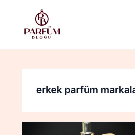
İçeriğe
atla
erkek parfüm markala